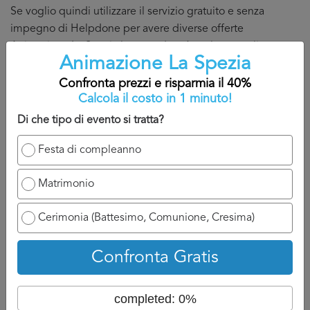
Se voglio quindi utilizzare il servizio gratuito e senza
impegno di Helpdone per avere diverse offerte
Animazione La Spezia la procedure è molto semplice:
Animazione La Spezia
Compilo il form indicando la mia zona, il servizio di
Confronta prezzi e risparmia il 40%
cui ho bisogno,
Calcola il costo in 1 minuto!
Inserisco i miei dati di contatto (consigliamo di
Di che tipo di evento si tratta?
inserire sempre un numero di cellulare valido e sul
quale potete rispodere senza problemi, cosi da
Festa di compleanno
discutere direttamente ed in modo semplice con il
professionista). Attenzione, se inserite unicamente
Matrimonio
l’indirizzo email, diventa molto più complicato per la
persona contattarvi, ed anche un po demotivante.
Cerimonia (Battesimo, Comunione, Cresima)
Valido la mia richiesta Animazione La Spezia
cliccando sul tasto invia richiesta e aspetto di essere
Confronta Gratis
contattato.
A titolo indicativo, sarete contatti nelle 24/48 che seguono
completed: 0%