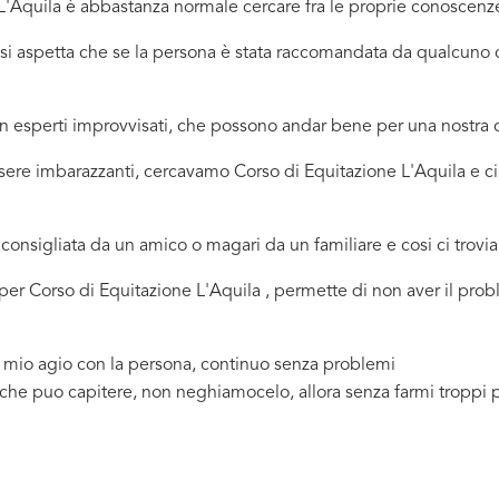
'Aquila è abbastanza normale cercare fra le proprie conoscenze, 
ci si aspetta che se la persona è stata raccomandata da qualcu
 in esperti improvvisati, che possono andar bene per una nostr
ssere imbarazzanti, cercavamo Corso di Equitazione L'Aquila e c
consigliata da un amico o magari da un familiare e cosi ci trovi
a per Corso di Equitazione L'Aquila , permette di non aver il pr
a mio agio con la persona, continuo senza problemi
 che puo capitere, non neghiamocelo, allora senza farmi troppi 