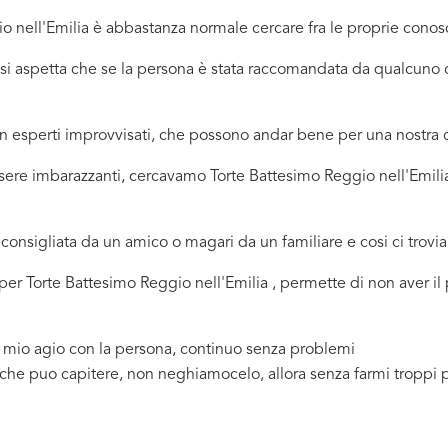
 nell'Emilia è abbastanza normale cercare fra le proprie conosce
ci si aspetta che se la persona è stata raccomandata da qualcu
 in esperti improvvisati, che possono andar bene per una nostr
sere imbarazzanti, cercavamo Torte Battesimo Reggio nell'Emili
consigliata da un amico o magari da un familiare e cosi ci trovi
a per Torte Battesimo Reggio nell'Emilia , permette di non aver i
a mio agio con la persona, continuo senza problemi
 che puo capitere, non neghiamocelo, allora senza farmi troppi 