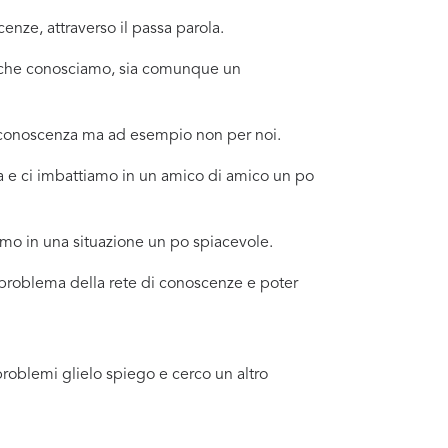
nze, attraverso il passa parola.
no che conosciamo, sia comunque un
a conoscenza ma ad esempio non per noi.
a e ci imbattiamo in un amico di amico un po
amo in una situazione un po spiacevole.
l problema della rete di conoscenze e poter
problemi glielo spiego e cerco un altro