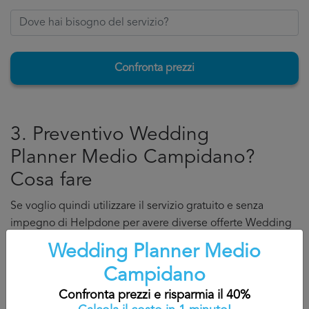
Confronta prezzi
3. Preventivo Wedding
Planner Medio Campidano?
Cosa fare
Se voglio quindi utilizzare il servizio gratuito e senza
impegno di Helpdone per avere diverse offerte Wedding
Planner Medio Campidano la procedure è molto semplice:
Wedding Planner Medio
Compilo il form indicando la mia zona, il servizio di
Campidano
cui ho bisogno,
Confronta prezzi e risparmia il 40%
Inserisco i miei dati di contatto (consigliamo di