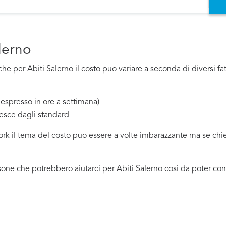
lerno
e per Abiti Salerno il costo puo variare a seconda di diversi fat
espresso in ore a settimana)
esce dagli standard
work il tema del costo puo essere a volte imbarazzante ma se ch
one che potrebbero aiutarci per Abiti Salerno cosi da poter con