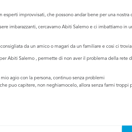
 in esperti improvvisati, che possono andar bene per una nostr
sere imbarazzanti, cercavamo Abiti Salerno e ci imbattiamo in u
consigliata da un amico o magari da un familiare e cosi ci trovi
 per Abiti Salerno , permette di non aver il problema della rete 
a mio agio con la persona, continuo senza problemi
 che puo capitere, non neghiamocelo, allora senza farmi troppi 