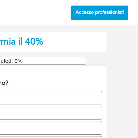
Accesso professionisti
rmia il 40%
eted: 0%
gno?