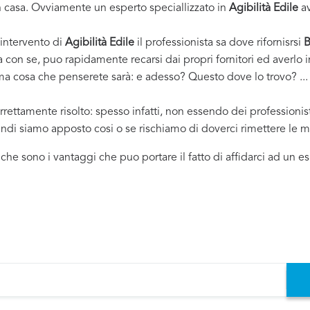
casa. Ovviamente un esperto speciallizzato in
Agibilità Edile
av
 intervento di
Agibilità Edile
il professionista sa dove rifornisrsi
B
ha con se, puo rapidamente recarsi dai propri fornitori ed averl
rima cosa che penserete sarà: e adesso? Questo dove lo trovo? ... e
rrettamente risolto: spesso infatti, non essendo dei professioni
uindi siamo apposto cosi o se rischiamo di doverci rimettere le m
i che sono i vantaggi che puo portare il fatto di affidarci ad un 