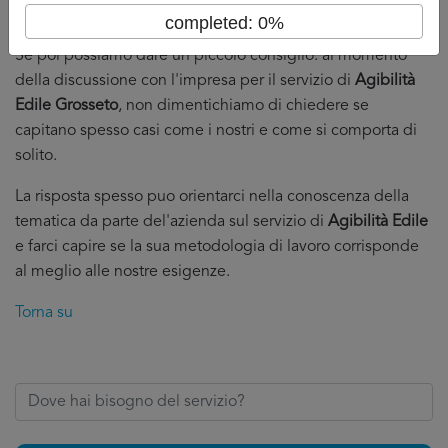
professionista del punto specifico.
completed: 0%
Se poi possiamo dare un piccolo consiglio: al momento
della discussione con l'impresa per il servizio di
Agibilità
Edile Grosseto
, non dimentichiamo di chiedere se
capitano spesso casi come i nostri e come si comporta di
solito.
La risposta spesso puo orientarci nella conoscenza della
tematica da parte del'azienda sul servizio di
Agibilità Edile
e farci capire se la sua metodologia di lavoro corrisponde
al meglio alle nostre esigenze.
Torna su