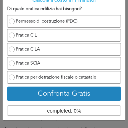
Calcola il costo in 1 minuto!
preventivi dettagliati cosi da confrontere le varie
Di quale pratica edilizia hai bisogno?
offerte.
Permesso di costruzione (PDC)
Quest’ultimo punto presenta un doppio vantaggio, da un
lato ci permette di sentire il parere di diversi professionisti,
Pratica CIL
cosa che non fa mai male, e dall’altro lato permette di
essere sicuri di pagare il giusto prezzo per il servizio.
Pratica CILA
Non dimentichiamo che il costo
Agibilità Edile Napoli
puo
Pratica SCIA
variare da un esperto ad un altro.
Pratica per detrazione fiscale o catastale
Tuttavia, il fatto di aver fatto un confronto, aver discusso
con diversi professionisti e avere in mano diversi preventivi
Agibilità Edile Napoli
ci puo rassicurare nella nostra scelta.
Confronta Gratis
Infatti, non sempre è giusto affidarci al meno caro, a volte è
completed: 0%
anche questione di feeling o conoscenza del
professionista del punto specifico.