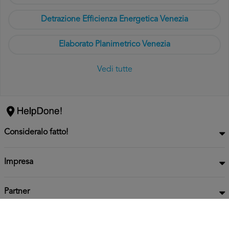
Detrazione Efficienza Energetica Venezia
Elaborato Planimetrico Venezia
Vedi tutte
Consideralo fatto!
Impresa
Partner
Privacy
Informativa