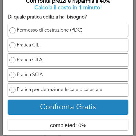
Confronta prezzi e risparmia il 40%
preventivi dettagliati cosi da confrontere le varie
Calcola il costo in 1 minuto!
offerte.
Di quale pratica edilizia hai bisogno?
Quest’ultimo punto presenta un doppio vantaggio, da un
Permesso di costruzione (PDC)
lato ci permette di sentire il parere di diversi professionisti,
cosa che non fa mai male, e dall’altro lato permette di
Pratica CIL
essere sicuri di pagare il giusto prezzo per il servizio.
Pratica CILA
Non dimentichiamo che il costo
Agibilità Edile Venezia
puo variare da un esperto ad un altro.
Pratica SCIA
Tuttavia, il fatto di aver fatto un confronto, aver discusso
Pratica per detrazione fiscale o catastale
con diversi professionisti e avere in mano diversi preventivi
Agibilità Edile Venezia
ci puo rassicurare nella nostra
scelta.
Confronta Gratis
Infatti, non sempre è giusto affidarci al meno caro, a volte è
completed: 0%
anche questione di feeling o conoscenza del
professionista del punto specifico.