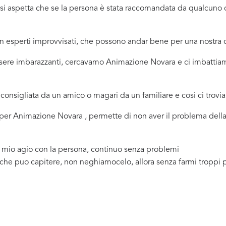
ci si aspetta che se la persona è stata raccomandata da qualcu
 in esperti improvvisati, che possono andar bene per una nostr
ssere imbarazzanti, cercavamo Animazione Novara e ci imbattiam
consigliata da un amico o magari da un familiare e cosi ci trovi
na per Animazione Novara , permette di non aver il problema dell
a mio agio con la persona, continuo senza problemi
 che puo capitere, non neghiamocelo, allora senza farmi troppi 