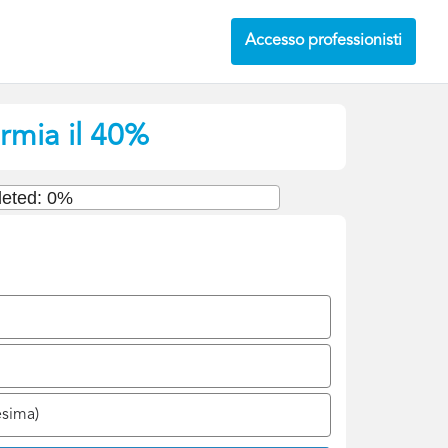
Accesso professionisti
armia il 40%
eted: 0%
esima)