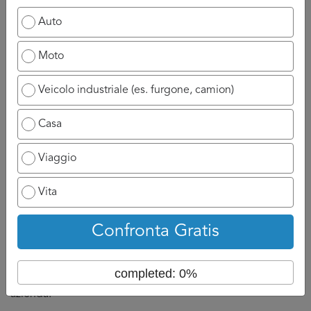
quindi possiate dedicare il tempo necessario ai
Auto
fornitori.
Dall’altro che abbiate in mano abbastanza preventivi
Moto
da poter fare serenamente la vostra scelta.
Veicolo industriale (es. furgone, camion)
DI solito, stimiamo a 3 o 4 il numero di preventivi
Assicurazione Auto Rovigo
necessari per effettuare una
Casa
buona scelta in serenità.
Un’ultima accortezza: se sapete già che nei giorni a venire
Viaggio
sarete molto occupati e quindi non disponibili e pensate
che sia più opportuno che il fornitore
Assicurazione Auto
Vita
Rovigo
parli direttamente con uno dei vostri collaboratori,
non esitate ad indicare il suo nome nel form. In questo
Confronta Gratis
modo il fornitore
Assicurazione Auto Rovigo
chiederà
direttamente della persona designata senza far perdere
completed: 0%
tempo ne a voi ne agli altri collaboratori della vostra
azienda.