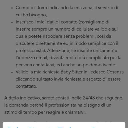
Compilo il form indicando la mia zona, il servizio di
cui ho bisogno,
Inserisco i miei dati di contatto (consigliamo di
inserire sempre un numero di cellulare valido e sul
quale potete rispodere senza problemi, cosi da
discutere direttamente ed in modo semplice con il
professionista). Attenzione, se inserite unicamente
l’indirizzo email, diventa molto più complicato per la
persona contattarvi, ed anche un po demotivante.
Valido la mia richiesta Baby Sitter in Tedesco Cosenza
cliccando sul tasto invia richiesta e aspetto di essere
contattato.
A titolo indicativo, sarete contatti nelle 24/48 che seguono
la domanda perché il professionista ha bisogno di un
attimo di tempo per reagire e chiamarvi.
Ovviamente se ha a disposizione un numero di cellulare