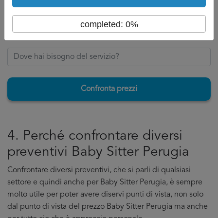
Torna su
completed: 0%
Confronta prezzi
4. Perché confrontare diversi
preventivi Baby Sitter Perugia
Confrontare diversi preventivi, che si parli di qualsiasi
settore e quindi anche per Baby Sitter Perugia, è sempre
molto utile per poter avere diservi punti di vista, non solo
dal punto di vista del prezzo Baby Sitter Perugia ma anche