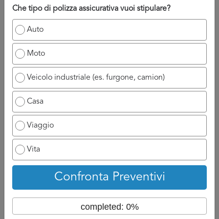
ci sembra un numero ragionevole cosi che:
Che tipo di polizza assicurativa vuoi stipulare?
Da un lato voi non siate sommersi dalle telefonate e
Auto
quindi possiate dedicare il tempo necessario ai
fornitori.
Moto
Dall’altro che abbiate in mano abbastanza preventivi
da poter fare serenamente la vostra scelta.
Veicolo industriale (es. furgone, camion)
DI solito, stimiamo a 3 o 4 il numero di preventivi
Broker
Casa
Assicurativo Imperia
necessari per effettuare una buona
scelta in serenità.
Viaggio
Un’ultima accortezza: se sapete già che nei giorni a venire
Vita
sarete molto occupati e quindi non disponibili e pensate
che sia più opportuno che il fornitore
Broker Assicurativo
Imperia
parli direttamente con uno dei vostri collaboratori,
Confronta Preventivi
non esitate ad indicare il suo nome nel form. In questo
modo il fornitore
Broker Assicurativo Imperia
chiederà
completed: 0%
direttamente della persona designata senza far perdere