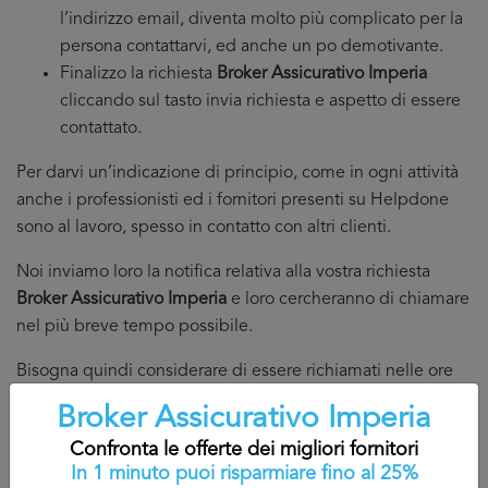
l’indirizzo email, diventa molto più complicato per la
persona contattarvi, ed anche un po demotivante.
Finalizzo la richiesta
Broker Assicurativo Imperia
cliccando sul tasto invia richiesta e aspetto di essere
contattato.
Per darvi un’indicazione di principio, come in ogni attività
anche i professionisti ed i fornitori presenti su Helpdone
sono al lavoro, spesso in contatto con altri clienti.
Noi inviamo loro la notifica relativa alla vostra richiesta
Broker Assicurativo Imperia
e loro cercheranno di chiamare
nel più breve tempo possibile.
Bisogna quindi considerare di essere richiamati nelle ore
che seguono fino ad un tempo massimo di 24/48 ore.
Broker Assicurativo Imperia
Inoltre, perché non siate sommersi dalle chiamate
Confronta le offerte dei migliori fornitori
limitiamo a 5 il numero di fornitori che possono chiamarvi,
In 1 minuto puoi risparmiare fino al 25%