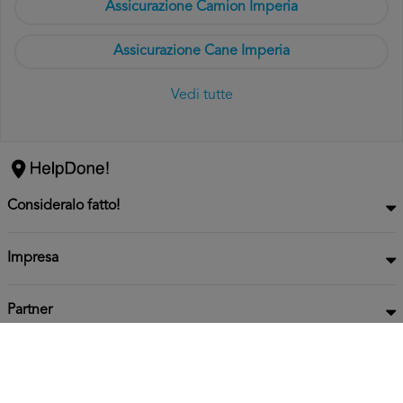
Assicurazione Camion Imperia
Assicurazione Cane Imperia
Vedi tutte
Consideralo fatto!
Impresa
Partner
Privacy
Informativa
2026 HelpDone