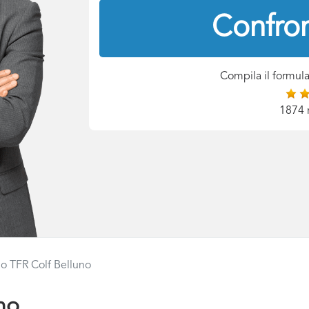
Confron
Compila il formula
1874 
lo TFR Colf Belluno
no