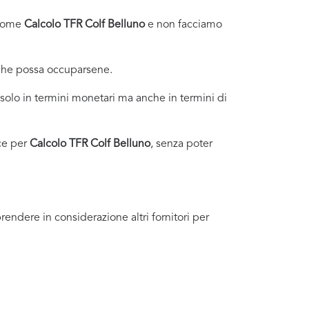
i come
Calcolo TFR Colf Belluno
e non facciamo
 che possa occuparsene.
olo in termini monetari ma anche in termini di
ce per
Calcolo TFR Colf Belluno
, senza poter
endere in considerazione altri fornitori per