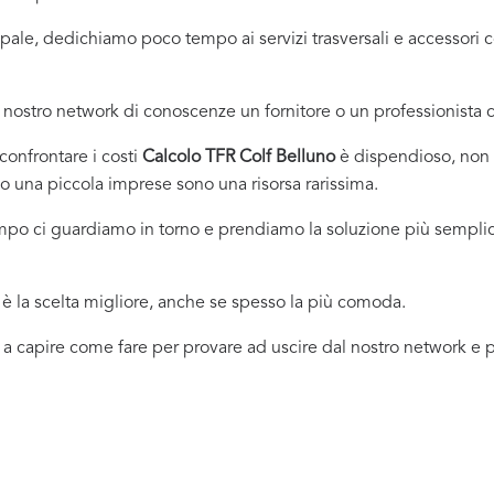
incipale, dedichiamo poco tempo ai servizi trasversali e accessor
nostro network di conoscenze un fornitore o un professionista
onfrontare i costi
Calcolo TFR Colf Belluno
è dispendioso, non s
 una piccola imprese sono una risorsa rarissima.
empo ci guardiamo in torno e prendiamo la soluzione più sempli
 la scelta migliore, anche se spesso la più comoda.
 a capire come fare per provare ad uscire dal nostro network e pr