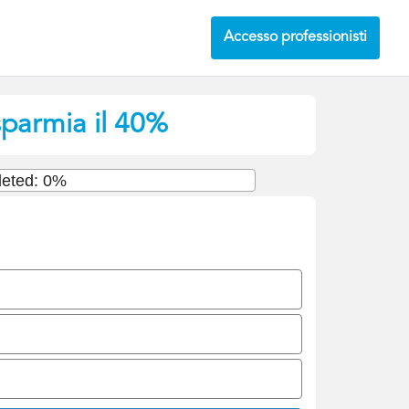
Accesso professionisti
sparmia il 40%
eted: 0%