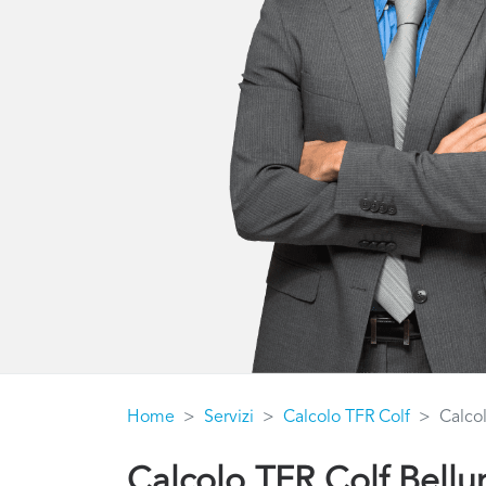
Home
Servizi
Calcolo TFR Colf
Calco
Calcolo TFR Colf Bellu