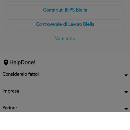
Contributi INPS Biella
Controversie di Lavoro Biella
Vedi tutte
Consideralo fatto!
Impresa
Partner
Privacy
Informativa