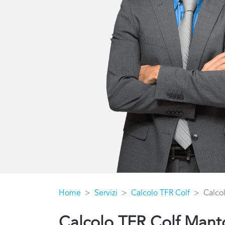
Home
Servizi
Calcolo TFR Colf
Calco
Calcolo TFR Colf Mant