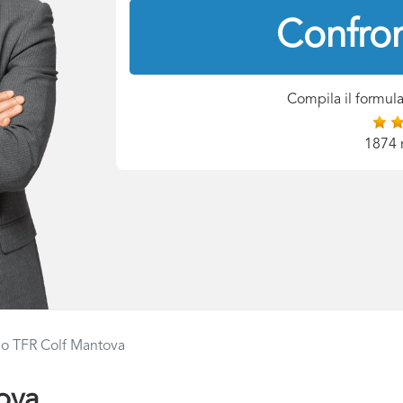
Confron
Compila il formula
1874 
lo TFR Colf Mantova
ova