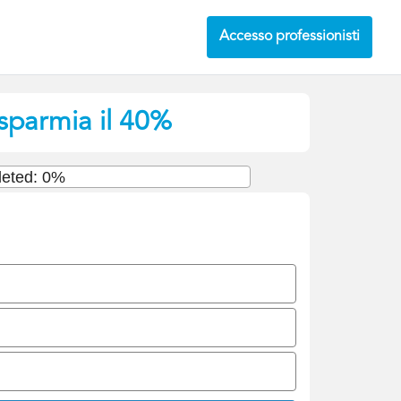
Accesso professionisti
isparmia il 40%
eted: 0%