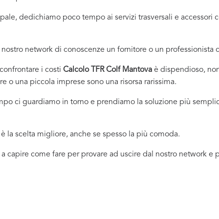
incipale, dedichiamo poco tempo ai servizi trasversali e accessor
nostro network di conoscenze un fornitore o un professionista
onfrontare i costi
Calcolo TFR Colf Mantova
è dispendioso, non
e o una piccola imprese sono una risorsa rarissima.
empo ci guardiamo in torno e prendiamo la soluzione più sempli
 la scelta migliore, anche se spesso la più comoda.
 a capire come fare per provare ad uscire dal nostro network e pr