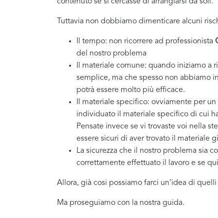
contenuto se si cercasse di arrangiarsi da soli.
Tuttavia non dobbiamo dimenticare alcuni risch
Il tempo: non ricorrere ad professionista
del nostro problema
Il materiale comune: quando iniziamo a ri
semplice, ma che spesso non abbiamo in 
potrà essere molto più efficace.
Il materiale specifico: ovviamente per un
individuato il materiale specifico di cui 
Pensate invece se vi trovaste voi nella st
essere sicuri di aver trovato il materiale g
La sicurezza che il nostro problema sia co
correttamente effettuato il lavoro e se q
Allora, già cosi possiamo farci un’idea di quell
Ma proseguiamo con la nostra guida.