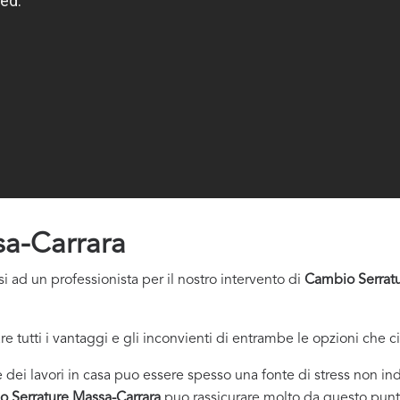
a-Carrara
i ad un professionista per il nostro intervento di
Cambio Serratu
re tutti i vantaggi e gli inconvienti di entrambe le opzioni che c
dei lavori in casa puo essere spesso una fonte di stress non indi
 Serrature Massa-Carrara
puo rassicurare molto da questo punto