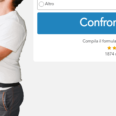
Altro
Confron
Compila il formula
1874 