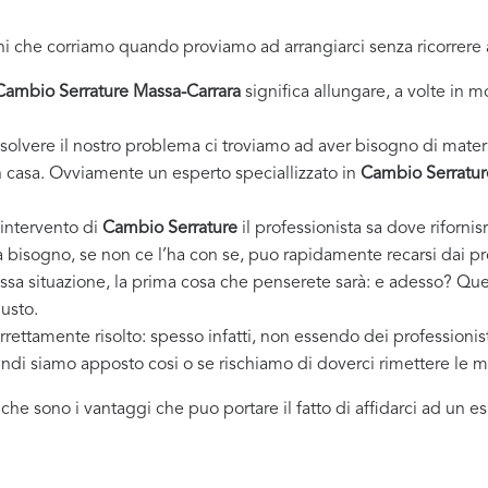
i che corriamo quando proviamo ad arrangiarci senza ricorrere 
Cambio Serrature Massa-Carrara
significa allungare, a volte in m
solvere il nostro problema ci troviamo ad aver bisogno di materi
casa. Ovviamente un esperto speciallizzato in
Cambio Serratur
 intervento di
Cambio Serrature
il professionista sa dove rifornis
ha bisogno, se non ce l’ha con se, puo rapidamente recarsi dai p
essa situazione, la prima cosa che penserete sarà: e adesso? Ques
iusto.
rrettamente risolto: spesso infatti, non essendo dei professioni
uindi siamo apposto cosi o se rischiamo di doverci rimettere le m
i che sono i vantaggi che puo portare il fatto di affidarci ad un 