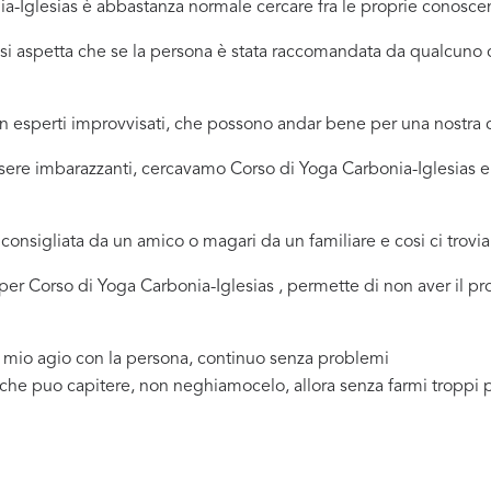
-Iglesias è abbastanza normale cercare fra le proprie conoscenz
ci si aspetta che se la persona è stata raccomandata da qualcu
 in esperti improvvisati, che possono andar bene per una nostr
ssere imbarazzanti, cercavamo Corso di Yoga Carbonia-Iglesias 
consigliata da un amico o magari da un familiare e cosi ci trovi
a per Corso di Yoga Carbonia-Iglesias , permette di non aver il 
a mio agio con la persona, continuo senza problemi
 che puo capitere, non neghiamocelo, allora senza farmi troppi 