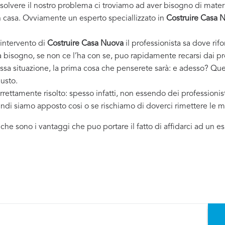
solvere il nostro problema ci troviamo ad aver bisogno di materi
casa. Ovviamente un esperto speciallizzato in
Costruire Casa 
 intervento di
Costruire Casa Nuova
il professionista sa dove rifo
ha bisogno, se non ce l’ha con se, puo rapidamente recarsi dai p
essa situazione, la prima cosa che penserete sarà: e adesso? Ques
iusto.
rrettamente risolto: spesso infatti, non essendo dei professioni
uindi siamo apposto cosi o se rischiamo di doverci rimettere le m
i che sono i vantaggi che puo portare il fatto di affidarci ad un 