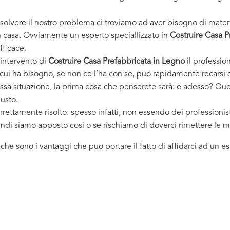
solvere il nostro problema ci troviamo ad aver bisogno di materi
casa. Ovviamente un esperto speciallizzato in
Costruire Casa P
fficace.
 intervento di
Costruire Casa Prefabbricata in Legno
il profession
i cui ha bisogno, se non ce l’ha con se, puo rapidamente recarsi 
essa situazione, la prima cosa che penserete sarà: e adesso? Ques
iusto.
rrettamente risolto: spesso infatti, non essendo dei professioni
uindi siamo apposto cosi o se rischiamo di doverci rimettere le m
i che sono i vantaggi che puo portare il fatto di affidarci ad un 