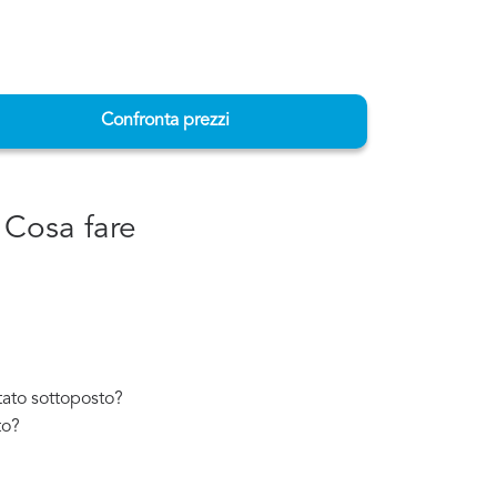
Confronta prezzi
 Cosa fare
tato sottoposto?
to?