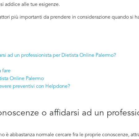
ù si addice
alle tue esigenze.
attori più importanti da prendere in considerazione quando si h
arsi ad un professionista per Dietista Online Palermo?
 fare
tista Online Palermo
icevere preventivi con Helpdone?
onoscenze o affidarsi ad un professi
o è abbastanza normale cercare fra le proprie conoscenze, attra