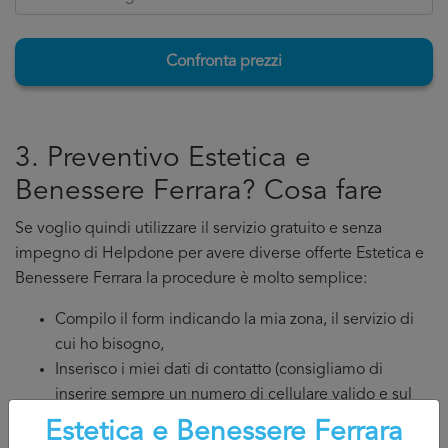
Confronta prezzi
3. Preventivo Estetica e
Benessere Ferrara? Cosa fare
Se voglio quindi utilizzare il servizio gratuito e senza
impegno di Helpdone per avere diverse offerte Estetica e
Benessere Ferrara la procedure è molto semplice:
Compilo il form indicando la mia zona, il servizio di
cui ho bisogno,
Inserisco i miei dati di contatto (consigliamo di
inserire sempre un numero di cellulare valido e sul
quale potete rispodere senza problemi, cosi da
Estetica e Benessere Ferrara
discutere direttamente ed in modo semplice con il