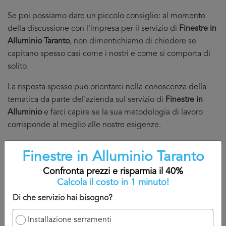
Se poi possiamo dare un piccolo consiglio: al momento
della discussione con l'impresa per il servizio di
Finestre in
Alluminio Taranto
, non dimentichiamo di chiedere se
capitano spesso casi come i nostri e come si comporta di
solito.
La risposta spesso puo orientarci nella conoscenza della
tematica da parte del'azienda sul servizio di
Finestre in
Alluminio
e farci capire se la sua metodologia di lavoro
corrisponde al meglio alle nostre esigenze.
Torna su
Finestre in Alluminio Taranto
Confronta prezzi e risparmia il 40%
Calcola il costo in 1 minuto!
Di che servizio hai bisogno?
Installazione serramenti
Confronta prezzi