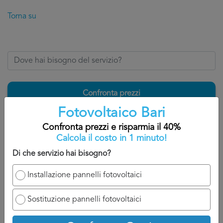
Torna su
Confronta prezzi
Fotovoltaico Bari
Confronta prezzi e risparmia il 40%
Calcola il costo in 1 minuto!
4. Come confrontare diversi
Di che servizio hai bisogno?
preventivi Fotovoltaico Bari
Installazione pannelli fotovoltaici
Avendo letto la nostra guida fino a qui, avrete capito che
confrontare più preventivi
Fotovoltaico Bari
è il modo
Sostituzione pannelli fotovoltaici
migliore per mettersi in contatto con più professionisti del
settore, poter confrontare il loro approccio e la loro