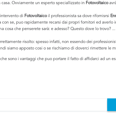
casa. Ovviamente un esperto speciallizzato in
Fotovoltaico
avrà
 intervento di
Fotovoltaico
il professionista sa dove rifornisrsi
En
ha con se, puo rapidamente recarsi dai propri fornitori ed averl
rima cosa che penserete sarà: e adesso? Questo dove lo trovo? ... e
rrettamente risolto: spesso infatti, non essendo dei professioni
uindi siamo apposto cosi o se rischiamo di doverci rimettere le m
i che sono i vantaggi che puo portare il fatto di affidarci ad un 