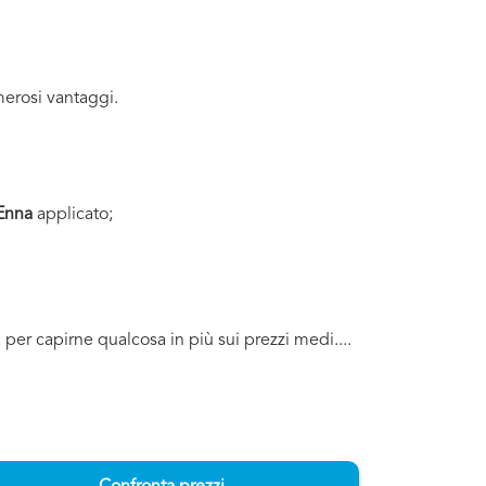
erosi vantaggi.
 Enna
applicato;
a per capirne qualcosa in più sui prezzi medi....