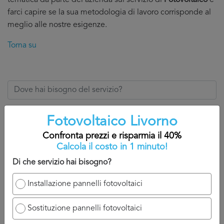
tematica da parte del'azienda sul servizio di
Fotovoltaico
e
farci capire se la sua metodologia di lavoro corrisponde al
meglio alle nostre esigenze.
Torna su
Fotovoltaico Livorno
Confronta prezzi
Confronta prezzi e risparmia il 40%
Calcola il costo in 1 minuto!
Di che servizio hai bisogno?
4. Come confrontare diversi
Installazione pannelli fotovoltaici
preventivi Fotovoltaico Livorno
Avendo letto la nostra guida fino a qui, avrete capito che
Sostituzione pannelli fotovoltaici
confrontare più preventivi
Fotovoltaico Livorno
è il modo