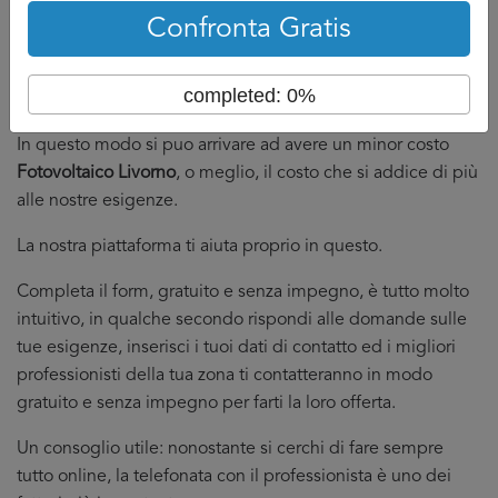
migliore per mettersi in contatto con più professionisti del
Confronta Gratis
settore, poter confrontare il loro approccio e la loro
metodologia di lavoro e trovare la migliore offerta
completed: 0%
Fotovoltaico Livorno
.
In questo modo si puo arrivare ad avere un minor costo
Fotovoltaico Livorno
, o meglio, il costo che si addice di più
alle nostre esigenze.
La nostra piattaforma ti aiuta proprio in questo.
Completa il form, gratuito e senza impegno, è tutto molto
intuitivo, in qualche secondo rispondi alle domande sulle
tue esigenze, inserisci i tuoi dati di contatto ed i migliori
professionisti della tua zona ti contatteranno in modo
gratuito e senza impegno per farti la loro offerta.
Un consoglio utile: nonostante si cerchi di fare sempre
tutto online, la telefonata con il professionista è uno dei