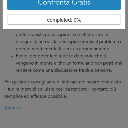
Confronta Gratis
fattori più importante:
Per il professionista per capire al meglio le tue
completed: 0%
esigenze e poter formulare l’offerta più adatta alla
situazione. Inoltre, tramite la telefonata il
professionista potrà capire in un attimo se vi è
bisogno di una visita per capire meglio il problema e
potrete rapidamente fissera un appuntamento.
Per te, per poter fare tutte le domande che ti
vengono in mente e che un formulario non potrà mai
rendere come una discussione fra due persone.
Per questo ti consigliamo di indicare nel nostro formulario
il tuo numero di cellulare cosi da rendere il contatto più
semplice ed efficace possibile.
Torna su