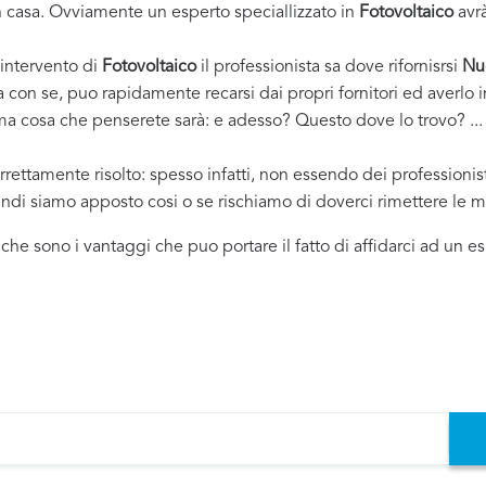
casa. Ovviamente un esperto speciallizzato in
Fotovoltaico
avrà
 intervento di
Fotovoltaico
il professionista sa dove rifornisrsi
Nu
ha con se, puo rapidamente recarsi dai propri fornitori ed averl
rima cosa che penserete sarà: e adesso? Questo dove lo trovo? ... e
rrettamente risolto: spesso infatti, non essendo dei professioni
uindi siamo apposto cosi o se rischiamo di doverci rimettere le m
i che sono i vantaggi che puo portare il fatto di affidarci ad un 