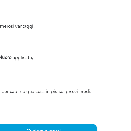
merosi vantaggi.
 Nuoro
applicato;
a per capirne qualcosa in più sui prezzi medi....