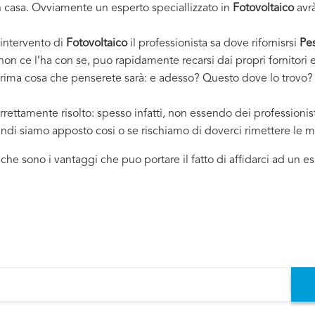
casa. Ovviamente un esperto speciallizzato in
Fotovoltaico
avrà
 intervento di
Fotovoltaico
il professionista sa dove rifornisrsi
Pe
 non ce l’ha con se, puo rapidamente recarsi dai propri fornitor
 prima cosa che penserete sarà: e adesso? Questo dove lo trovo? ..
rrettamente risolto: spesso infatti, non essendo dei professioni
uindi siamo apposto cosi o se rischiamo di doverci rimettere le m
i che sono i vantaggi che puo portare il fatto di affidarci ad un 