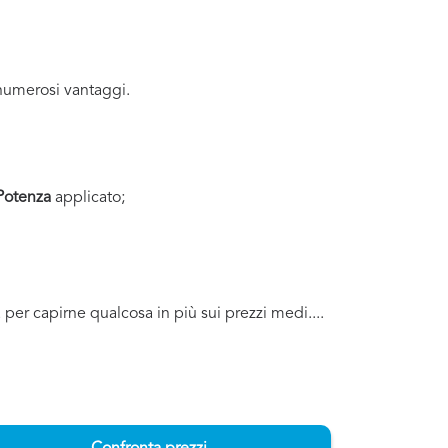
numerosi vantaggi.
Potenza
applicato;
a per capirne qualcosa in più sui prezzi medi....