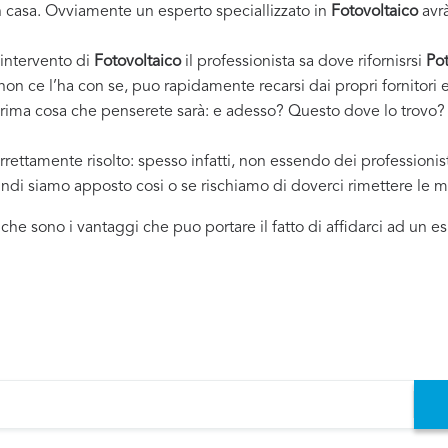
casa. Ovviamente un esperto speciallizzato in
Fotovoltaico
avrà
 intervento di
Fotovoltaico
il professionista sa dove rifornisrsi
Po
 non ce l’ha con se, puo rapidamente recarsi dai propri fornitor
 prima cosa che penserete sarà: e adesso? Questo dove lo trovo? ..
rrettamente risolto: spesso infatti, non essendo dei professioni
uindi siamo apposto cosi o se rischiamo di doverci rimettere le m
i che sono i vantaggi che puo portare il fatto di affidarci ad un 