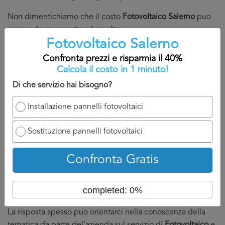
Non dimentichiamo che il costo
Fotovoltaico Salerno
puo
variare da un esperto ad un altro.
Fotovoltaico Salerno
Tuttavia, il fatto di aver fatto un confronto, aver discusso
Confronta prezzi e risparmia il 40%
con diversi professionisti e avere in mano diversi preventivi
Calcola il costo in 1 minuto!
Fotovoltaico Salerno
ci puo rassicurare nella nostra scelta.
Di che servizio hai bisogno?
Infatti, non sempre è giusto affidarci al meno caro, a volte è
Installazione pannelli fotovoltaici
anche questione di feeling o conoscenza del
professionista del punto specifico.
Sostituzione pannelli fotovoltaici
Se poi possiamo dare un piccolo consiglio: al momento
della discussione con l'impresa per il servizio
Confronta Gratis
di
Fotovoltaico Salerno
, non dimentichiamo di chiedere se
capitano spesso casi come i nostri e come si comporta di
completed: 0%
solito.
La risposta spesso puo orientarci nella conoscenza della