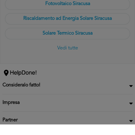
Fotovoltaico Siracusa
Riscaldamento ad Energia Solare Siracusa
Solare Termico Siracusa
Vedi tutte
Consideralo fatto!
Impresa
Partner
Privacy
Informativa