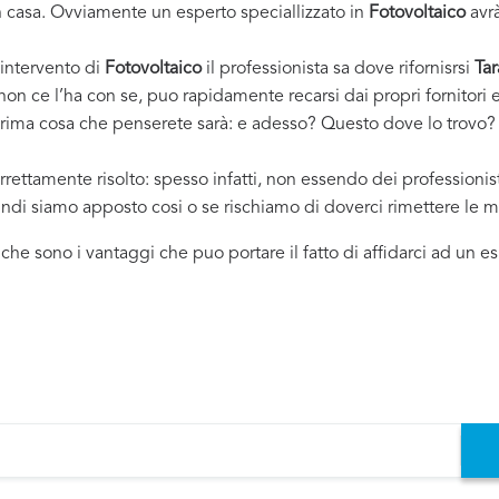
casa. Ovviamente un esperto speciallizzato in
Fotovoltaico
avrà
 intervento di
Fotovoltaico
il professionista sa dove rifornisrsi
Tar
 non ce l’ha con se, puo rapidamente recarsi dai propri fornitor
 prima cosa che penserete sarà: e adesso? Questo dove lo trovo? ..
rrettamente risolto: spesso infatti, non essendo dei professioni
uindi siamo apposto cosi o se rischiamo di doverci rimettere le m
i che sono i vantaggi che puo portare il fatto di affidarci ad un 