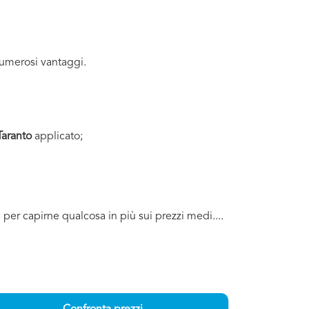
umerosi vantaggi.
Taranto
applicato;
a per capirne qualcosa in più sui prezzi medi....