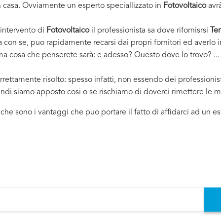
casa. Ovviamente un esperto speciallizzato in
Fotovoltaico
avrà
 intervento di
Fotovoltaico
il professionista sa dove rifornisrsi
Ter
ha con se, puo rapidamente recarsi dai propri fornitori ed averl
rima cosa che penserete sarà: e adesso? Questo dove lo trovo? ... e
rrettamente risolto: spesso infatti, non essendo dei professioni
uindi siamo apposto cosi o se rischiamo di doverci rimettere le m
i che sono i vantaggi che puo portare il fatto di affidarci ad un 