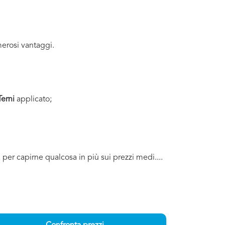
erosi vantaggi.
Terni
applicato;
a per capirne qualcosa in più sui prezzi medi....