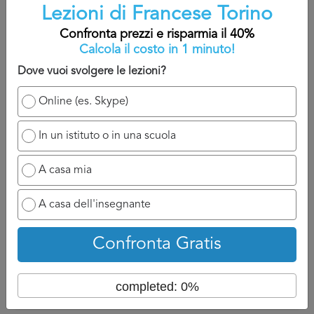
Lezioni di Francese Torino
A titolo indicativo, sarete contatti nelle 24/48 che seguono
Confronta prezzi e risparmia il 40%
la domanda perché il professionista ha bisogno di un
Calcola il costo in 1 minuto!
attimo di tempo per reagire e chiamarvi.
Dove vuoi svolgere le lezioni?
Ovviamente se ha a disposizione un numero di cellulare
potrà chiamarvi appena possibile e discuterne con voi, se
Online (es. Skype)
invece siete nell’attesa di un’email, aspettatevi ad un
tempo di attesa un po più lungo perché dovrà formalizzare
In un istituto o in una scuola
la risposta per Lezioni di Francese Torino.
A casa mia
Torna su
A casa dell'insegnante
Confronta Gratis
completed: 0%
Confronta prezzi