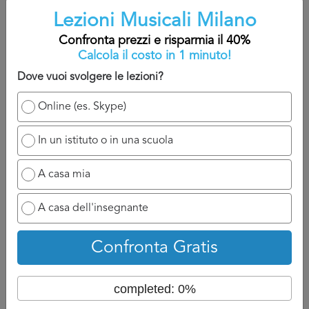
A titolo indicativo, sarete contatti nelle 24/48 che seguono
Lezioni Musicali Milano
la domanda perché il professionista ha bisogno di un
Confronta prezzi e risparmia il 40%
attimo di tempo per reagire e chiamarvi.
Calcola il costo in 1 minuto!
Dove vuoi svolgere le lezioni?
Ovviamente se ha a disposizione un numero di cellulare
potrà chiamarvi appena possibile e discuterne con voi, se
Online (es. Skype)
invece siete nell’attesa di un’email, aspettatevi ad un
tempo di attesa un po più lungo perché dovrà formalizzare
In un istituto o in una scuola
la risposta per Lezioni Musicali Milano.
A casa mia
Torna su
A casa dell'insegnante
Confronta Gratis
Confronta prezzi
completed: 0%