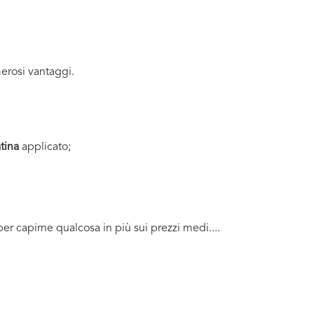
erosi vantaggi.
tina
applicato;
per capirne qualcosa in più sui prezzi medi....