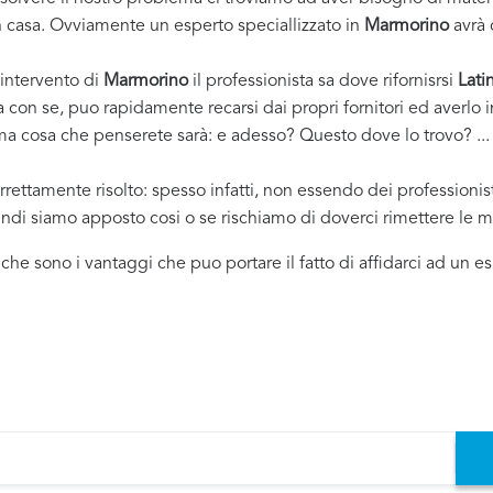
casa. Ovviamente un esperto speciallizzato in
Marmorino
avrà 
 intervento di
Marmorino
il professionista sa dove rifornisrsi
Lati
ha con se, puo rapidamente recarsi dai propri fornitori ed averl
rima cosa che penserete sarà: e adesso? Questo dove lo trovo? ... e
rrettamente risolto: spesso infatti, non essendo dei professioni
uindi siamo apposto cosi o se rischiamo di doverci rimettere le m
i che sono i vantaggi che puo portare il fatto di affidarci ad un 