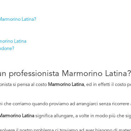
 Marmorino Latina?
morino Latina
lpdone?
d un professionista Marmorino Latina
onista si pensa al costo
Marmorino Latina
, ed in effetti il cost
i che corriamo quando proviamo ad arrangiarci senza ricorrere 
Marmorino Latina
significa allungare, a volte in modo più che sign
solvere il nostro problema ci troviamo ad aver bisogno di materi