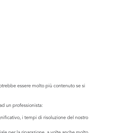
?
o potrebbe essere molto più contenuto se si
ad un professionista:
ificativo, i tempi di risoluzione del nostro
ale per la riparazione, a volte anche molto