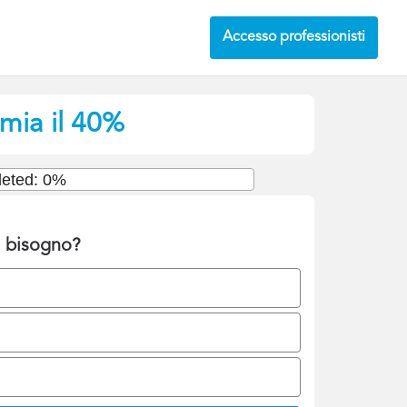
Accesso professionisti
rmia il 40%
eted: 0%
i bisogno?