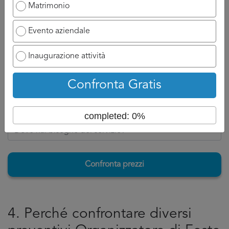
Ovviamente se ha a disposizione un numero di cellulare
Matrimonio
potrà chiamarvi appena possibile e discuterne con voi, se
invece siete nell’attesa di un’email, aspettatevi ad un
Evento aziendale
tempo di attesa un po più lungo perché dovrà formalizzare
la risposta per Organizzatore di Feste per
Inaugurazione attività
Bambini Cosenza.
Confronta Gratis
Torna su
completed: 0%
Confronta prezzi
4. Perché confrontare diversi