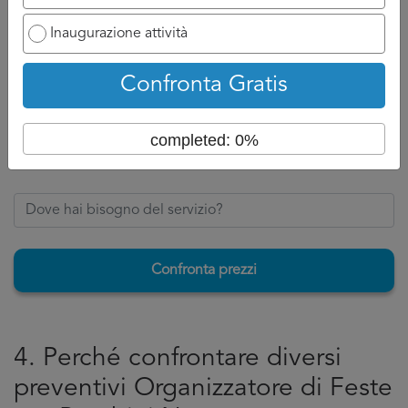
Ovviamente se ha a disposizione un numero di cellulare
potrà chiamarvi appena possibile e discuterne con voi, se
Inaugurazione attività
invece siete nell’attesa di un’email, aspettatevi ad un
tempo di attesa un po più lungo perché dovrà formalizzare
Confronta Gratis
la risposta per Organizzatore di Feste per Bambini Nuoro.
Torna su
completed: 0%
Confronta prezzi
4. Perché confrontare diversi
preventivi Organizzatore di Feste