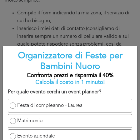
molto semplice:
Compilo il form indicando la mia zona, il servizio di
cui ho bisogno,
Inserisco i miei dati di contatto (consigliamo di
inserire sempre un numero di cellulare valido e sul
quale potete rispodere senza problemi, cosi da
discutere direttamente ed in modo semplice con il
Organizzatore di Feste per
professionista). Attenzione, se inserite unicamente
Bambini Nuoro
l’indirizzo email, diventa molto più complicato per la
Confronta prezzi e risparmia il 40%
persona contattarvi, ed anche un po demotivante.
Calcola il costo in 1 minuto!
Valido la mia richiesta Organizzatore di Feste per
Bambini Nuoro cliccando sul tasto invia richiesta e
Per quale evento cerchi un event planner?
aspetto di essere contattato.
Festa di compleanno - Laurea
A titolo indicativo, sarete contatti nelle 24/48 che seguono
la domanda perché il professionista ha bisogno di un
Matrimonio
attimo di tempo per reagire e chiamarvi.
Evento aziendale