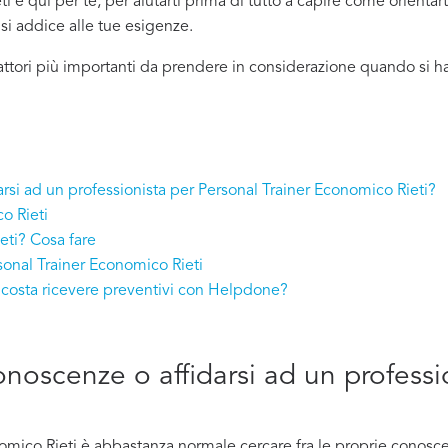
 è qui per te, per aiutarti prima di tutto a capire come orientar
ù si addice
alle tue esigenze.
attori più importanti da prendere in considerazione quando si h
arsi ad un professionista per Personal Trainer Economico Rieti?
o Rieti
eti? Cosa fare
sonal Trainer Economico Rieti
 costa ricevere preventivi con Helpdone?
conoscenze o affidarsi ad un professi
mico Rieti è abbastanza normale cercare fra le proprie conoscenz