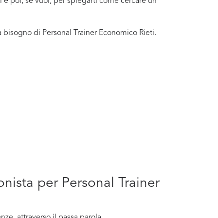
ti e poi, se vuoi, per spiegarti come cercare un
a bisogno di Personal Trainer Economico Rieti.
onista per Personal Trainer
e, attraverso il passa parola.