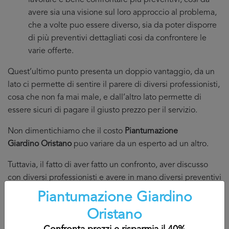
lavorare è bene confrontare più preventivi, cosi da
avere sia una visione sul loro approccio al problema,
che a volte puo essere diverso, sia da poter disporre
di più preventivi dettagliati cosi da confrontere le
varie offerte.
Quest’ultimo punto presenta un doppio vantaggio, da un
lato ci permette di sentire il parere di diversi professionisti,
cosa che non fa mai male, e dall’altro lato permette di
essere sicuri di pagare il giusto prezzo per il servizio.
Non dimentichiamo che il costo
Piantumazione
Giardino Oristano
puo variare da un esperto ad un altro.
Tuttavia, il fatto di aver fatto un confronto, aver discusso
con diversi professionisti e avere in mano diversi preventivi
Piantumazione Giardino Oristano
ci puo rassicurare nella
Piantumazione Giardino
nostra scelta.
Oristano
Infatti, non sempre è giusto affidarci al meno caro, a volte è