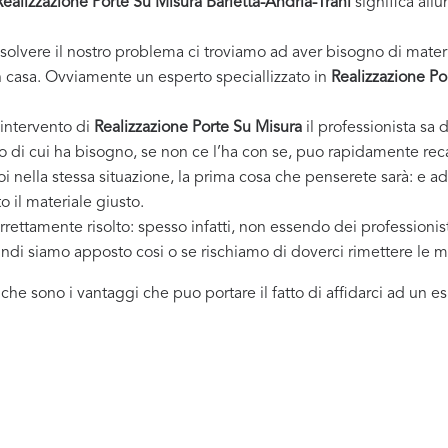
Realizzazione Porte Su Misura Barletta-Andria-Trani
significa allu
solvere il nostro problema ci troviamo ad aver bisogno di materi
casa. Ovviamente un esperto speciallizzato in
Realizzazione Po
 intervento di
Realizzazione Porte Su Misura
il professionista sa d
co di cui ha bisogno, se non ce l’ha con se, puo rapidamente reca
i nella stessa situazione, la prima cosa che penserete sarà: e ad
o il materiale giusto.
rrettamente risolto: spesso infatti, non essendo dei professioni
uindi siamo apposto cosi o se rischiamo di doverci rimettere le m
i che sono i vantaggi che puo portare il fatto di affidarci ad un 