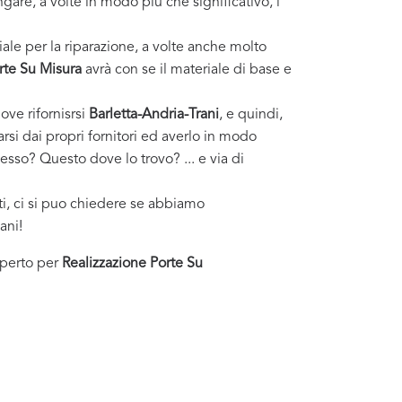
ngare, a volte in modo più che significativo, i
ale per la riparazione, a volte anche molto
rte Su Misura
avrà con se il materiale di base e
ove rifornisrsi
Barletta-Andria-Trani
, e quindi,
rsi dai propri fornitori ed averlo in modo
esso? Questo dove lo trovo? ... e via di
sti, ci si puo chiedere se abbiamo
ani!
esperto per
Realizzazione Porte Su