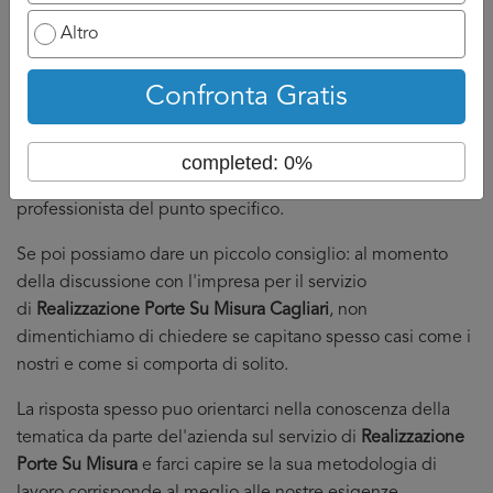
Tuttavia, il fatto di aver fatto un confronto, aver discusso
Altro
con diversi professionisti e avere in mano diversi preventivi
Realizzazione Porte Su Misura Cagliari
ci puo rassicurare
Confronta Gratis
nella nostra scelta.
Infatti, non sempre è giusto affidarci al meno caro, a volte è
completed: 0%
anche questione di feeling o conoscenza del
professionista del punto specifico.
Se poi possiamo dare un piccolo consiglio: al momento
della discussione con l'impresa per il servizio
di
Realizzazione Porte Su Misura Cagliari
, non
dimentichiamo di chiedere se capitano spesso casi come i
nostri e come si comporta di solito.
La risposta spesso puo orientarci nella conoscenza della
tematica da parte del'azienda sul servizio di
Realizzazione
Porte Su Misura
e farci capire se la sua metodologia di