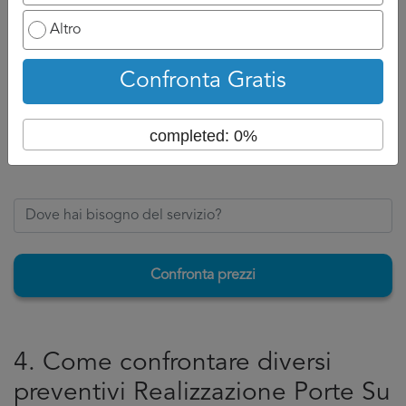
Altro
La risposta spesso puo orientarci nella conoscenza della
tematica da parte del'azienda sul servizio di
Realizzazione
Porte Su Misura
e farci capire se la sua metodologia di
Confronta Gratis
lavoro corrisponde al meglio alle nostre esigenze.
completed: 0%
Torna su
Confronta prezzi
4. Come confrontare diversi
preventivi Realizzazione Porte Su