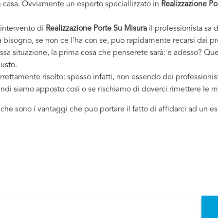
casa. Ovviamente un esperto speciallizzato in
Realizzazione Po
 intervento di
Realizzazione Porte Su Misura
il professionista sa d
ha bisogno, se non ce l’ha con se, puo rapidamente recarsi dai p
essa situazione, la prima cosa che penserete sarà: e adesso? Ques
iusto.
rrettamente risolto: spesso infatti, non essendo dei professioni
uindi siamo apposto cosi o se rischiamo di doverci rimettere le m
i che sono i vantaggi che puo portare il fatto di affidarci ad un 