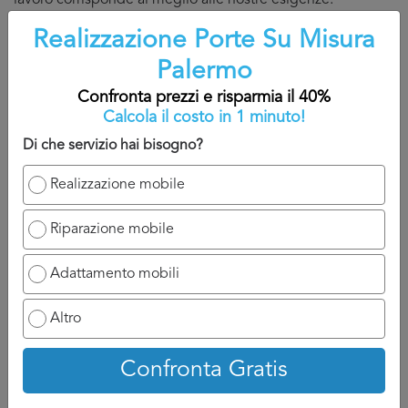
lavoro corrisponde al meglio alle nostre esigenze.
Realizzazione Porte Su Misura
Torna su
Palermo
Confronta prezzi e risparmia il 40%
Calcola il costo in 1 minuto!
Di che servizio hai bisogno?
Confronta prezzi
Realizzazione mobile
Riparazione mobile
4. Come confrontare diversi
Adattamento mobili
preventivi Realizzazione Porte Su
Altro
Misura Palermo
Avendo letto la nostra guida fino a qui, avrete capito che
Confronta Gratis
confrontare più preventivi
Realizzazione Porte Su
Misura Palermo
è il modo migliore per mettersi in contatto