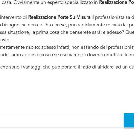
casa. Ovviamente un esperto speciallizzato in
Realizzazione Po
 intervento di
Realizzazione Porte Su Misura
il professionista sa d
ha bisogno, se non ce l’ha con se, puo rapidamente recarsi dai p
essa situazione, la prima cosa che penserete sarà: e adesso? Ques
iusto.
rrettamente risolto: spesso infatti, non essendo dei professioni
uindi siamo apposto cosi o se rischiamo di doverci rimettere le m
i che sono i vantaggi che puo portare il fatto di affidarci ad un 