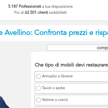
5.187 Professionisti
a tua disposizione
Più di
62.501 clienti
soddisfatti
e
Avellino: Confronta prezzi e ris
compl
Che tipo di mobili devi restaurar
Armadio o librerie
Tavoli o sedie
Vetrine o comó