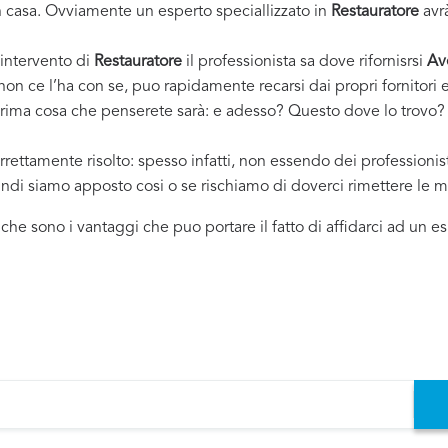
casa. Ovviamente un esperto speciallizzato in
Restauratore
avrà
 intervento di
Restauratore
il professionista sa dove rifornisrsi
Av
 non ce l’ha con se, puo rapidamente recarsi dai propri fornitor
 prima cosa che penserete sarà: e adesso? Questo dove lo trovo? ..
rrettamente risolto: spesso infatti, non essendo dei professioni
uindi siamo apposto cosi o se rischiamo di doverci rimettere le m
i che sono i vantaggi che puo portare il fatto di affidarci ad un 