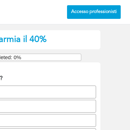
Accesso professionisti
parmia il 40%
eted: 0%
e?