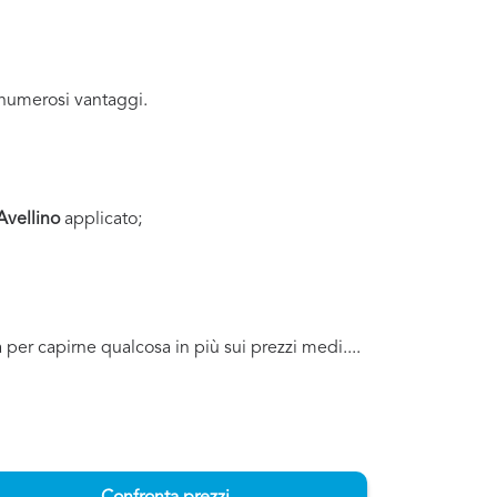
numerosi vantaggi.
Avellino
applicato;
a per capirne qualcosa in più sui prezzi medi....