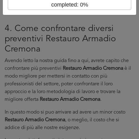
completed: 0%
4. Come confrontare diversi
preventivi Restauro Armadio
Cremona
Avendo letto la nostra guida fino a qui, avrete capito che
confrontare più preventivi
Restauro Armadio Cremona
è il
modo migliore per mettersi in contatto con più
professionisti del settore, poter confrontare il loro
approccio e la loro metodologia di lavoro e trovare la
migliore offerta
Restauro Armadio Cremona
.
In questo modo si puo arrivare ad avere un minor costo
Restauro Armadio Cremona
, o meglio, il costo che si
addice di più alle nostre esigenze.